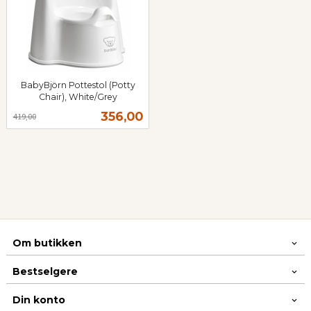
BabyBjörn Pottestol (Potty
Chair), White/Grey
Rabatt
inkl.
Tilbud
356,00
419,00
mva.
Om butikken
Bestselgere
Din konto