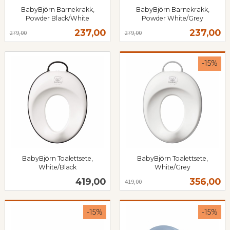
BabyBjörn Barnekrakk,
BabyBjörn Barnekrakk,
Powder Black/White
Powder White/Grey
Rabatt
inkl.
Rabatt
inkl.
Tilbud
Tilbud
237,00
237,00
279,00
279,00
mva.
mva.
-15%
BabyBjörn Toalettsete,
BabyBjörn Toalettsete,
White/Black
White/Grey
inkl.
Rabatt
inkl.
Pris
Tilbud
419,00
356,00
419,00
mva.
mva.
-15%
-15%