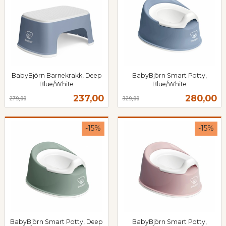
BabyBjörn Barnekrakk, Deep
BabyBjörn Smart Potty,
Blue/White
Blue/White
Rabatt
inkl.
Rabatt
inkl.
Tilbud
Tilbud
237,00
280,00
279,00
329,00
mva.
mva.
-15%
-15%
BabyBjörn Smart Potty, Deep
BabyBjörn Smart Potty,