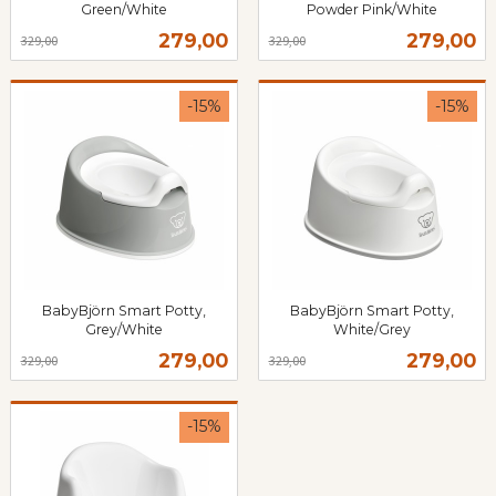
Green/White
Powder Pink/White
Rabatt
inkl.
Rabatt
inkl.
Tilbud
Tilbud
279,00
279,00
329,00
329,00
mva.
mva.
-15%
-15%
BabyBjörn Smart Potty,
BabyBjörn Smart Potty,
Grey/White
White/Grey
Rabatt
inkl.
Rabatt
inkl.
Tilbud
Tilbud
279,00
279,00
329,00
329,00
mva.
mva.
-15%