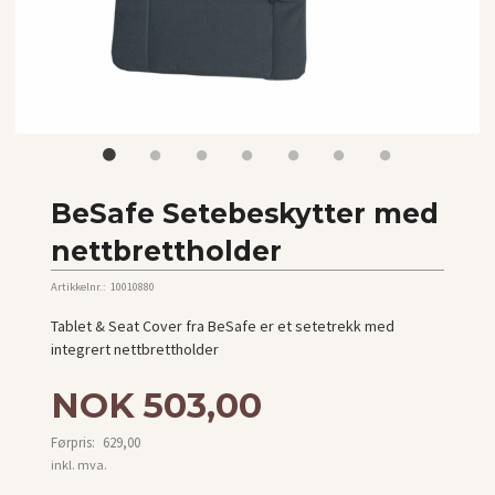
BeSafe Setebeskytter med
nettbrettholder
Artikkelnr.:
10010880
Tablet & Seat Cover fra BeSafe er et setetrekk med
integrert nettbrettholder
Tilbud
NOK
503,00
Førpris:
629,00
Rabatt
inkl. mva.