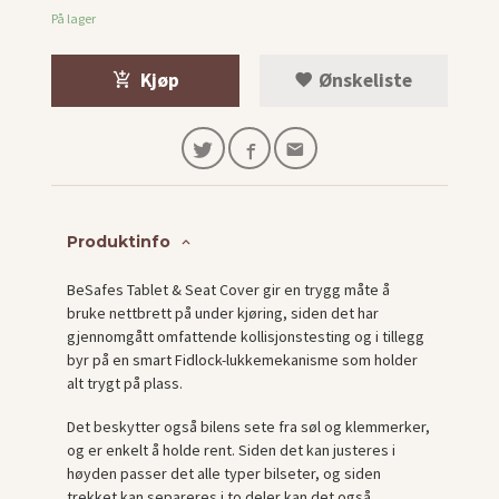
På lager
Kjøp
Ønskeliste
Produktinfo
BeSafes Tablet & Seat Cover gir en trygg måte å
bruke nettbrett på under kjøring, siden det har
gjennomgått omfattende kollisjonstesting og i tillegg
byr på en smart Fidlock-lukkemekanisme som holder
alt trygt på plass.
Det beskytter også bilens sete fra søl og klemmerker,
og er enkelt å holde rent. Siden det kan justeres i
høyden passer det alle typer bilseter, og siden
trekket kan separeres i to deler kan det også