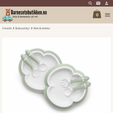
Gå
til
innholdet
0
Forside
Babyutstyr
Mat & drikke