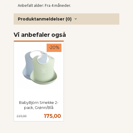
Anbefalt alder: Fra 4 måneder.
Produktanmeldelser (0)
Vi anbefaler også
-20%
BabyBjörn Smekke 2-
pack, Grønn/Blå
Rabatt
inkl.
Tilbud
175,00
219,00
mva.