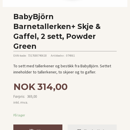
BabyBjörn
Barnetallerken+ Skje &
Gaffel, 2 sett, Powder
Green
EAN-kode:
7317680740618
Artikkelnr.:
074061
To sett med tallerkener og bestikk fra BabyBjörn. Settet
inneholder to tallerkener, to skjeer og to gafler.
Tilbud
NOK
314,00
Førpris:
369,00
Rabatt
inkl. mva.
På lager