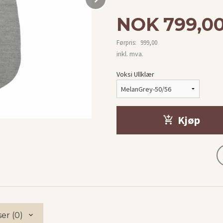
Tilbud
NOK
799,0
Førpris:
999,00
Rabatt
inkl. mva.
Voksi Ullklær
Kjøp
er (0)