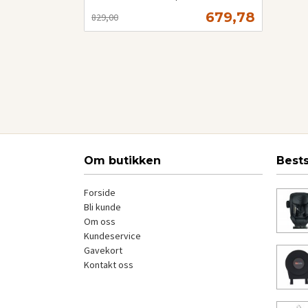
Rabatt
inkl.
Tilbud
679,78
829,00
mva.
Les mer
Om butikken
Best
Forside
Bli kunde
Om oss
Kundeservice
Gavekort
Kontakt oss