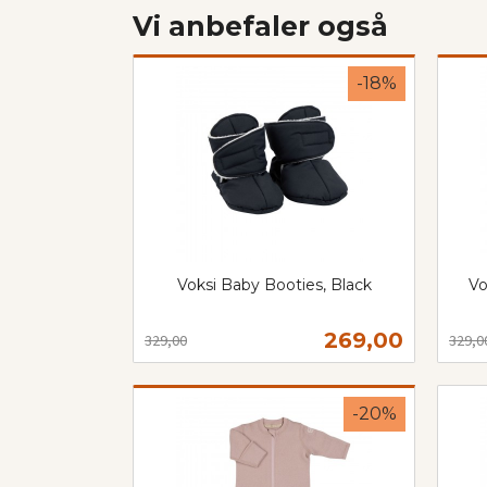
Vi anbefaler også
-18%
Voksi Baby Booties, Black
Vo
Rabatt
inkl.
Rabat
inkl.
mva.
Tilbud
269,00
329,00
329,0
mva.
Les mer
-20%