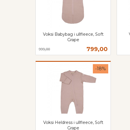
Voksi Babybag i ullfleece, Soft
Grape
Rabatt
inkl.
inkl.
Tilbud
799,00
999,00
mva.
mva.
Les mer
-18%
Voksi Heldress i ullfleece, Soft
Grape