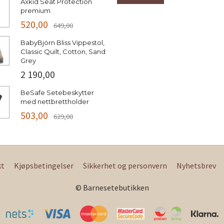
Axkid Seat Protection
premium
520,00
649,00
BabyBjörn Bliss Vippestol,
Classic Quilt, Cotton, Sand
Grey
2 190,00
BeSafe Setebeskytter
med nettbrettholder
503,00
629,00
kt
Kjøpsbetingelser
Sikkerhet og personvern
Nyhetsbrev
© Barnesetebutikken