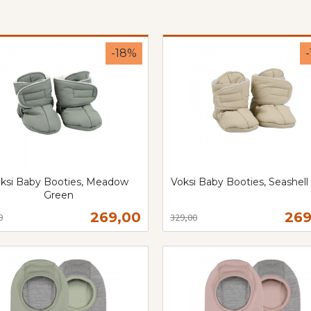
-18%
ksi Baby Booties, Meadow
Voksi Baby Booties, Seashell
Green
Rabatt
inkl.
t
mva.
Tilbud
Til
269,00
269
0
329,00
Les mer
Les mer