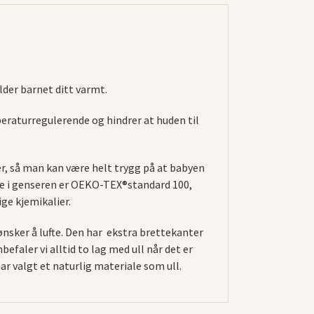
lder barnet ditt varmt.
eraturregulerende og hindrer at huden til
r, så man kan være helt trygg på at babyen
ene i genseren er OEKO-TEX®standard 100,
ige kjemikalier.
 ønsker å lufte. Den har ekstra brettekanter
efaler vi alltid to lag med ull når det er
 har valgt et naturlig materiale som ull.