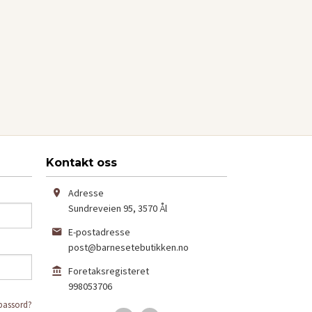
Kontakt oss
Adresse
Sundreveien 95
,
3570
Ål
E-postadresse
post@barnesetebutikken.no
Foretaksregisteret
998053706
passord?