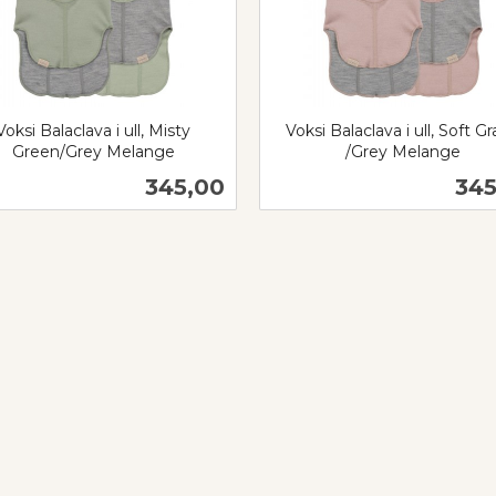
Voksi Balaclava i ull, Misty
Voksi Balaclava i ull, Soft G
Green/Grey Melange
/Grey Melange
inkl.
Pris
Pri
345,00
345
mva.
Les mer
Les mer