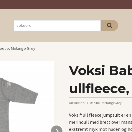
fleece, Melange Grey
Voksi Ba
ullfleece
Artikkelnr.:
11037481-MelangeGrey
Voksi® ull fleece jumpsuit er e
merinoull med brett over mansj
Next
ekstremt myk mot huden og ho