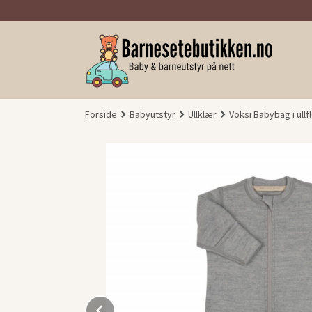
Gå
til
innholdet
Forside
Babyutstyr
Ullklær
Voksi Babybag i ull
Prev