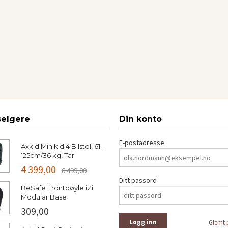
selgere
Din konto
E-postadresse
Axkid Minikid 4 Bilstol, 61-
125cm/36 kg, Tar
4 399,00
6 499,00
Ditt passord
BeSafe Frontbøyle iZi
Modular Base
309,00
Glemt 