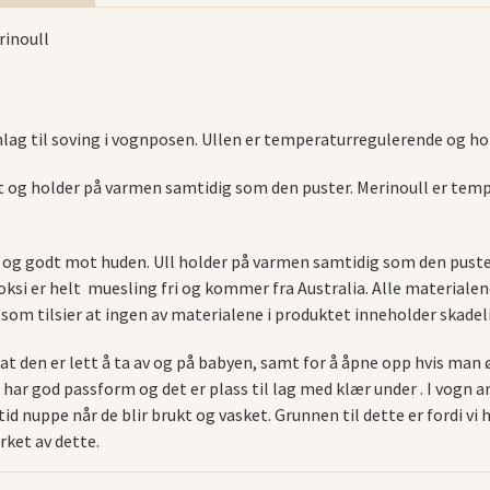
rinoull
lag til soving i vognposen. Ullen er temperaturregulerende og ho
t og holder på varmen samtidig som den puster. Merinoull er temp
 og godt mot huden. Ull holder på varmen samtidig som den puste
 Voksi er helt muesling fri og kommer fra Australia. Alle material
 som tilsier at ingen av materialene i produktet inneholder skadel
 at den er lett å ta av og på babyen, samt for å åpne opp hvis man
r god passform og det er plass til lag med klær under . I vogn anb
 tid nuppe når de blir brukt og vasket. Grunnen til dette er fordi vi
rket av dette.