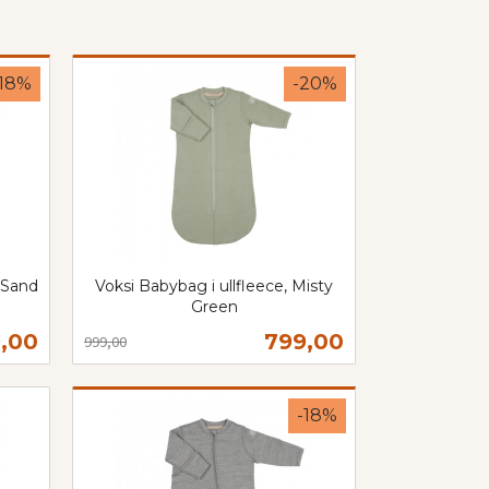
-18%
-20%
 Sand
Voksi Babybag i ullfleece, Misty
Green
Rabatt
inkl.
bud
Tilbud
,00
799,00
999,00
mva.
Les mer
-18%