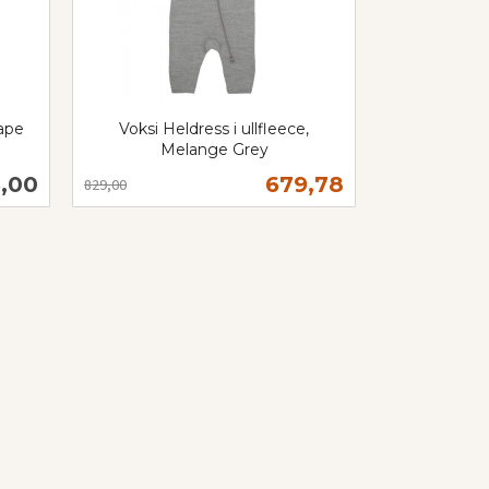
rape
Voksi Heldress i ullfleece,
Melange Grey
Rabatt
inkl.
s
Tilbud
,00
679,78
829,00
mva.
Les mer