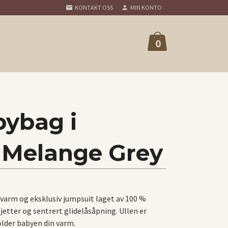
KONTAKT OSS
MIN KONTO
0
bybag i
, Melange Grey
n varm og eksklusiv jumpsuit laget av 100 %
etter og sentrert glidelåsåpning. Ullen er
lder babyen din varm.