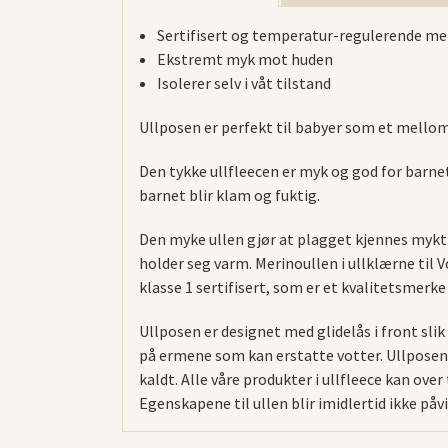
Sertifisert og temperatur-regulerende me
Ekstremt myk mot huden
Isolerer selv i våt tilstand
Ullposen er perfekt til babyer som et mellom
Den tykke ullfleecen er myk og god for barne
barnet blir klam og fuktig.
Den myke ullen gjør at plagget kjennes mykt
holder seg varm. Merinoullen i ullklærne til
klasse 1 sertifisert, som er et kvalitetsmerke
Ullposen er designet med glidelås i front slik
på ermene som kan erstatte votter. Ullposen ha
kaldt. Alle våre produkter i ullfleece kan over
Egenskapene til ullen blir imidlertid ikke påvi