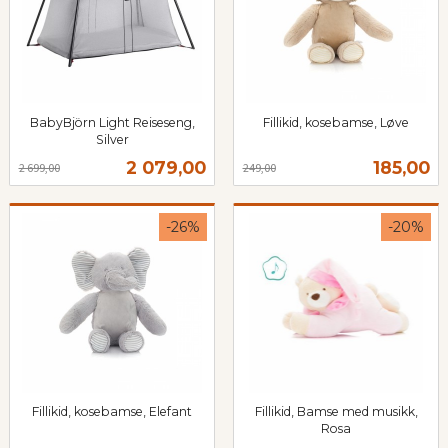
BabyBjörn Light Reiseseng,
Fillikid, kosebamse, Løve
Rabatt
inkl.
Silver
Rabatt
inkl.
mva.
Tilbud
Tilbud
2 079,00
185,00
2 699,00
249,00
mva.
-26%
-20%
Fillikid, kosebamse, Elefant
Fillikid, Bamse med musikk,
Rabatt
inkl.
Rosa
Rabatt
inkl.
mva.