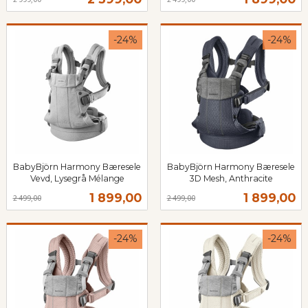
mva.
mva.
-24%
-24%
BabyBjörn Harmony Bæresele
BabyBjörn Harmony Bæresele
Vevd, Lysegrå Mélange
3D Mesh, Anthracite
Rabatt
inkl.
Rabatt
inkl.
Tilbud
Tilbud
1 899,00
1 899,00
2 499,00
2 499,00
mva.
mva.
-24%
-24%