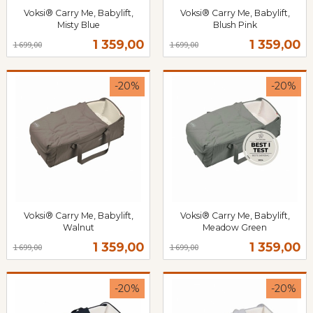
Voksi® Carry Me, Babylift,
Voksi® Carry Me, Babylift,
Misty Blue
Blush Pink
Rabatt
inkl.
Rabatt
inkl.
Tilbud
Tilbud
1 359,00
1 359,00
1 699,00
1 699,00
mva.
mva.
-20%
-20%
Voksi® Carry Me, Babylift,
Voksi® Carry Me, Babylift,
Walnut
Meadow Green
Rabatt
inkl.
Rabatt
inkl.
Tilbud
Tilbud
1 359,00
1 359,00
1 699,00
1 699,00
mva.
mva.
-20%
-20%