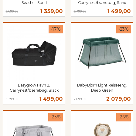
Seashell Sand
Carrynest/bærebag, Sand
Rabatt
inkl.
Rabatt
inkl.
Tilbud
Tilbud
1 359,00
1 499,00
1 699,00
1 799,00
mva.
mva.
-17%
-23%
Easygrow Favn 2,
BabyBjörn Light Reiseseng,
Carrynest/bærebag, Black
Deep Green
Rabatt
inkl.
Rabatt
inkl.
Tilbud
Tilbud
1 499,00
2 079,00
1 799,00
2 699,00
mva.
mva.
-23%
-26%