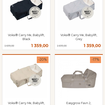
Voksi® Carry Me, Babylift,
Voksi® Carry Me, Babylift,
Black
Grey
Rabatt
inkl.
Rabatt
inkl.
Tilbud
Tilbud
1 359,00
1 359,00
1 699,00
1 699,00
mva.
mva.
-20%
-17%
Voksi® Carry Me, Babylift,
Easygrow Favn 2,