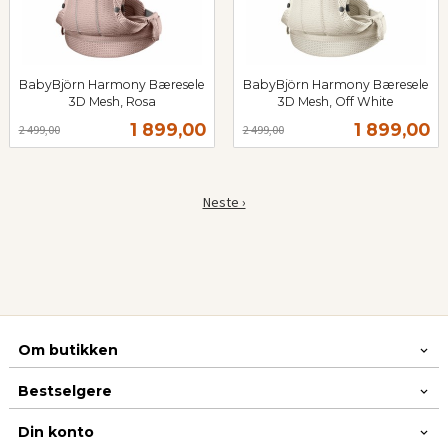
BabyBjörn Harmony Bæresele
BabyBjörn Harmony Bæresele
3D Mesh, Rosa
3D Mesh, Off White
Rabatt
inkl.
Rabatt
inkl.
Tilbud
Tilbud
1 899,00
1 899,00
2 499,00
2 499,00
mva.
mva.
Neste ›
Om butikken
Bestselgere
Din konto