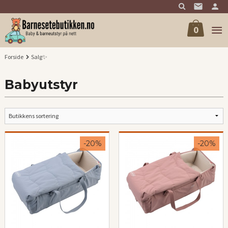
Gå
til
innholdet
0
Forside
Salg✨
Babyutstyr
-20%
-20%