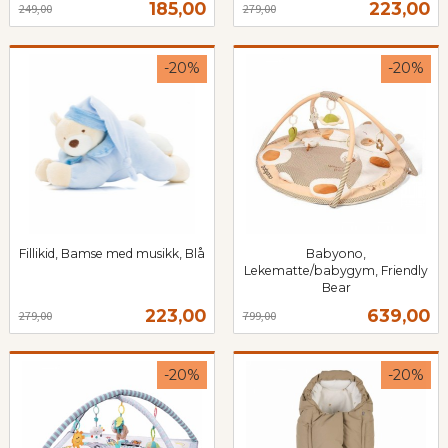
Tilbud
Tilbud
185,00
223,00
249,00
279,00
mva.
-20%
-20%
Fillikid, Bamse med musikk, Blå
Babyono,
Rabatt
inkl.
Lekematte/babygym, Friendly
mva.
Bear
Rabatt
inkl.
Tilbud
Tilbud
223,00
639,00
279,00
799,00
mva.
-20%
-20%