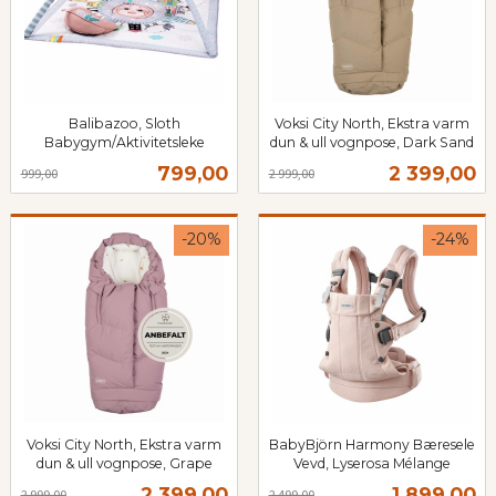
Balibazoo, Sloth
Voksi City North, Ekstra varm
Babygym/Aktivitetsleke
dun & ull vognpose, Dark Sand
Rabatt
inkl.
Rabatt
inkl.
Tilbud
Tilbud
799,00
2 399,00
999,00
2 999,00
mva.
mva.
-20%
-24%
Voksi City North, Ekstra varm
BabyBjörn Harmony Bæresele
dun & ull vognpose, Grape
Vevd, Lyserosa Mélange
Rabatt
inkl.
Rabatt
inkl.
Tilbud
Tilbud
2 399,00
1 899,00
2 999,00
2 499,00