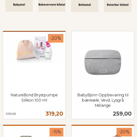
-20%
NatureBond Brystpumpe
BabyBjörn Oppbevaring til
Silikon 100 ml
bæresele, Vevd, Lysgrå
Rabatt
inkl.
Mélange
inkl.
mva.
Tilbud
Pris
319,20
259,00
399,00
mva.
-15%
-20%