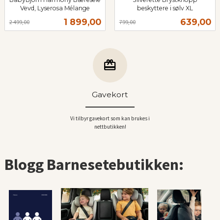
Vevd, Lyserosa Mélange
beskyttere i sølv XL
Rabatt
inkl.
Rabatt
inkl.
Tilbud
Tilbud
1 899,00
639,00
2 499,00
799,00
mva.
mva.
Gavekort
Vi tilbyr gavekort som kan brukes i
nettbutikken!
Blogg Barnesetebutikken: