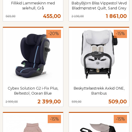
Fillikid Lammeskinn med
BabyBjörn Bliss Vippestol Vevd
selehull, Grå
Bladmønstret Quilt, Sand Grey
Rabatt
inkl.
Rabatt
inkl.
Tilbud
Tilbud
455,00
1 861,00
569,00
2 190,00
mva.
mva.
-20%
-15%
Cybex Solution G2 i-Fix Plus,
Beskyttelsestrekk Axkid ONE,
Beltestol, Ocean Blue
Bambus
Rabatt
inkl.
Rabatt
inkl.
Tilbud
Tilbud
2 399,00
509,00
2 999,00
599,00
mva.
mva.
-15%
-15%