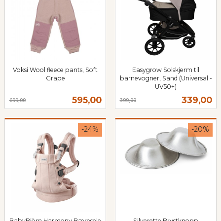
Voksi Wool fleece pants, Soft
Easygrow Solskjerm til
Grape
barnevogner, Sand (Universal -
Rabatt
inkl.
UV50+)
Rabatt
inkl.
mva.
Tilbud
Tilbud
595,00
339,00
699,00
399,00
mva.
-24%
-20%
BabyBjörn Harmony Bæresele
Silverette Brystknopp