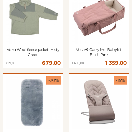
Voksi Wool fleece jacket, Misty
Voksi® Carry Me, Babylift,
Green
Blush Pink
Rabatt
inkl.
Rabatt
inkl.
Tilbud
Tilbud
679,00
1 359,00
799,00
1 699,00
mva.
mva.
-20%
-15%