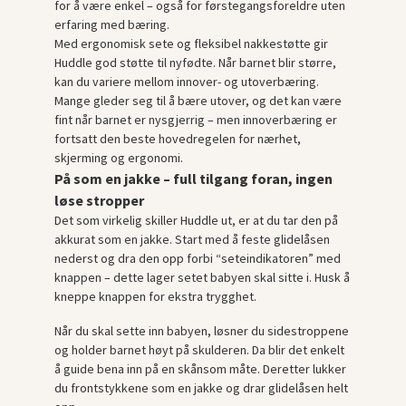
for å være enkel – også for førstegangsforeldre uten
erfaring med bæring.
Med ergonomisk sete og fleksibel nakkestøtte gir
Huddle god støtte til nyfødte. Når barnet blir større,
kan du variere mellom innover- og utoverbæring.
Mange gleder seg til å bære utover, og det kan være
fint når barnet er nysgjerrig – men innoverbæring er
fortsatt den beste hovedregelen for nærhet,
skjerming og ergonomi.
På som en jakke – full tilgang foran, ingen
løse stropper
Det som virkelig skiller Huddle ut, er at du tar den på
akkurat som en jakke. Start med å feste glidelåsen
nederst og dra den opp forbi “seteindikatoren” med
knappen – dette lager setet babyen skal sitte i. Husk å
kneppe knappen for ekstra trygghet.
Når du skal sette inn babyen, løsner du sidestroppene
og holder barnet høyt på skulderen. Da blir det enkelt
å guide bena inn på en skånsom måte. Deretter lukker
du frontstykkene som en jakke og drar glidelåsen helt