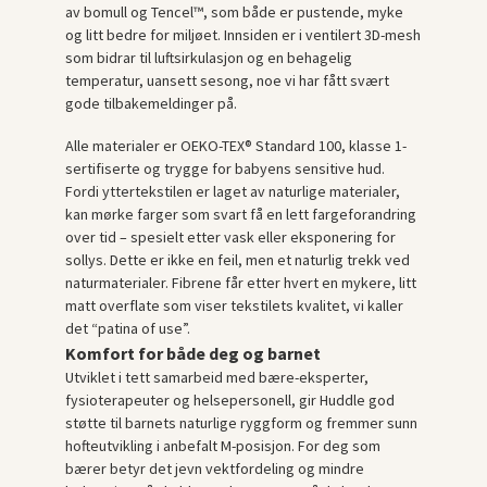
av bomull og Tencel™, som både er pustende, myke
og litt bedre for miljøet. Innsiden er i ventilert 3D-mesh
som bidrar til luftsirkulasjon og en behagelig
temperatur, uansett sesong, noe vi har fått svært
gode tilbakemeldinger på.
Alle materialer er OEKO-TEX® Standard 100, klasse 1-
sertifiserte og trygge for babyens sensitive hud.
Fordi yttertekstilen er laget av naturlige materialer,
kan mørke farger som svart få en lett fargeforandring
over tid – spesielt etter vask eller eksponering for
sollys. Dette er ikke en feil, men et naturlig trekk ved
naturmaterialer. Fibrene får etter hvert en mykere, litt
matt overflate som viser tekstilets kvalitet, vi kaller
det “patina of use”.
Komfort for både deg og barnet
Utviklet i tett samarbeid med bære-eksperter,
fysioterapeuter og helsepersonell, gir Huddle god
støtte til barnets naturlige ryggform og fremmer sunn
hofteutvikling i anbefalt M-posisjon. For deg som
bærer betyr det jevn vektfordeling og mindre