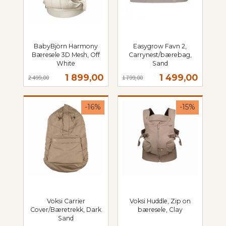
BabyBjörn Harmony
Easygrow Favn 2,
Bæresele 3D Mesh, Off
Carrynest/bærebag,
White
Sand
Rabatt
inkl.
Rabatt
inkl.
Tilbud
Tilbud
1 899,00
1 499,00
2 499,00
1 799,00
mva.
mva.
-16%
-15%
Voksi Carrier
Voksi Huddle, Zip on
Cover/Bæretrekk, Dark
bæresele, Clay
Rabatt
inkl.
Sand