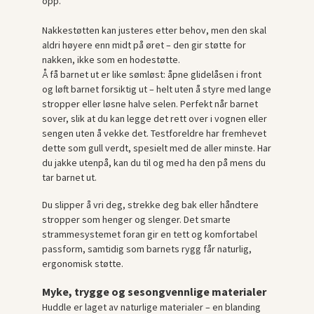
opp.
Nakkestøtten kan justeres etter behov, men den skal
aldri høyere enn midt på øret – den gir støtte for
nakken, ikke som en hodestøtte.
Å få barnet ut er like sømløst: åpne glidelåsen i front
og løft barnet forsiktig ut – helt uten å styre med lange
stropper eller løsne halve selen. Perfekt når barnet
sover, slik at du kan legge det rett over i vognen eller
sengen uten å vekke det. Testforeldre har fremhevet
dette som gull verdt, spesielt med de aller minste. Har
du jakke utenpå, kan du til og med ha den på mens du
tar barnet ut.
Du slipper å vri deg, strekke deg bak eller håndtere
stropper som henger og slenger. Det smarte
strammesystemet foran gir en tett og komfortabel
passform, samtidig som barnets rygg får naturlig,
ergonomisk støtte.
Myke, trygge og sesongvennlige materialer
Huddle er laget av naturlige materialer – en blanding