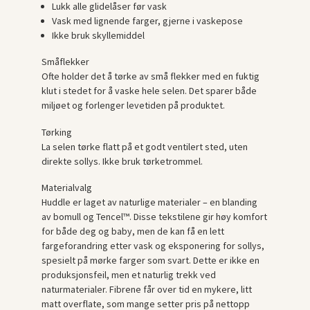
Lukk alle glidelåser før vask
Vask med lignende farger, gjerne i vaskepose
Ikke bruk skyllemiddel
Småflekker
Ofte holder det å tørke av små flekker med en fuktig
klut i stedet for å vaske hele selen. Det sparer både
miljøet og forlenger levetiden på produktet.
Tørking
La selen tørke flatt på et godt ventilert sted, uten
direkte sollys. Ikke bruk tørketrommel.
Materialvalg
Huddle er laget av naturlige materialer – en blanding
av bomull og Tencel™. Disse tekstilene gir høy komfort
for både deg og baby, men de kan få en lett
fargeforandring etter vask og eksponering for sollys,
spesielt på mørke farger som svart. Dette er ikke en
produksjonsfeil, men et naturlig trekk ved
naturmaterialer. Fibrene får over tid en mykere, litt
matt overflate, som mange setter pris på nettopp