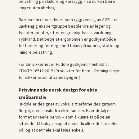
belastning på skuldre og korsrygg – så du kan bære
lenger uten ubehag.
Bæreselen er sertifisert som ryggvennlig av AGR – en
uavhengig ekspertgruppe bestående av leger og
fysioterapeuter, etter en grundig fysisk vurdering i
Tyskland. Det betyr at ergonomien er godkjent både
for barnet og for deg, med fokus på naturlig støtte og
mindre belastning.
For din sikkerhet er Huddle godkjent i henhold til
CEN/TR 16512:2015 (Produkter for barn – Retningslinjer
for sikkerheten til barneslyngerr)
Prisvinnende norsk design for ekte
småbarnsliv
Huddle er designet av Voksi sitt erfarne designteam i
Norge, med innsikt fra ekte familier. Hver detalj er
formet av reelle behov – som å kunne ta på selen
sittende, få baby inn og ut mens du allerede har selen
på, og at det hele skal føles enkelt.