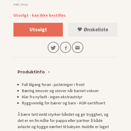
Rabatt
inkl. mva.
Utsolgt - kan ikke bestilles
Utsolgt
Ønskeliste
Produktinfo
Full tilgang foran - justeringer i front
Bæring innover og utover når barnet vokser
Klar fra nyfødt - ingen ekstrautstyr
Ryggvennlig for bærer og barn - AGR-sertifisert
Å bære tett inntil styrker båndet og gir trygghet, og
det er en fin måte for pappa eller partner å både
avlaste og bygge nærhet til babyen. Huddle er laget