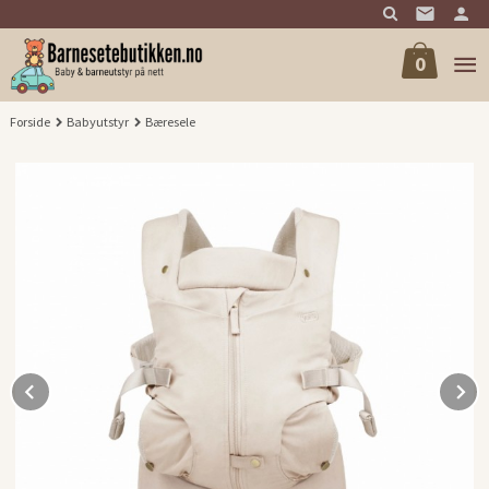
Gå
til
innholdet
0
Forside
Babyutstyr
Bæresele
Prev
N