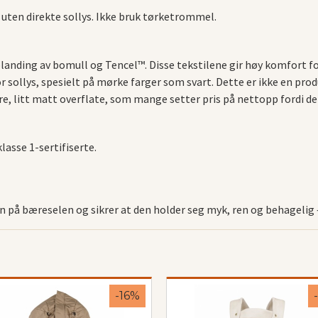
, uten direkte sollys. Ikke bruk tørketrommel.
blanding av bomull og Tencel™. Disse tekstilene gir høy komfort f
 sollys, spesielt på mørke farger som svart. Dette er ikke en prod
e, litt matt overflate, som mange setter pris på nettopp fordi det 
asse 1-sertifiserte.
en på bæreselen og sikrer at den holder seg myk, ren og behagelig
-16%