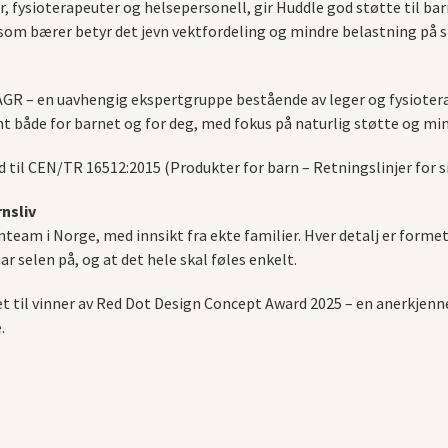
, fysioterapeuter og helsepersonell, gir Huddle god støtte til b
g som bærer betyr det jevn vektfordeling og mindre belastning på 
AGR – en uavhengig ekspertgruppe bestående av leger og fysioterap
t både for barnet og for deg, med fokus på naturlig støtte og mi
d til CEN/TR 16512:2015 (Produkter for barn – Retningslinjer for s
nsliv
gnteam i Norge, med innsikt fra ekte familier. Hver detalj er forme
ar selen på, og at det hele skal føles enkelt.
et til vinner av Red Dot Design Concept Award 2025 – en anerkjen
.