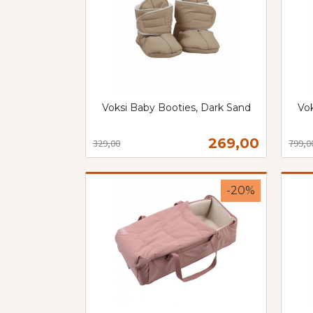
Voksi Baby Booties, Dark Sand
Vok
Rabatt
inkl.
Rabat
inkl.
mva.
Tilbud
269,00
329,00
799,0
mva.
Les mer
-20%