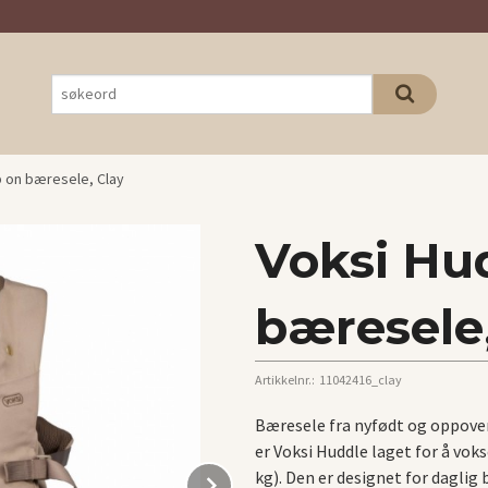
p on bæresele, Clay
Voksi Hud
bæresele
Artikkelnr.:
11042416_clay
Bæresele fra nyfødt og oppover
er Voksi Huddle laget for å voks
Next
kg). Den er designet for daglig 