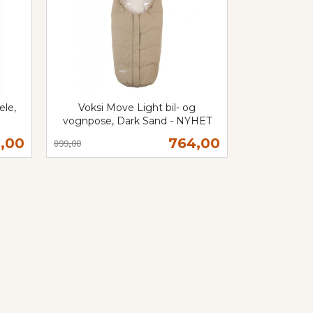
ele,
Voksi Move Light bil- og
vognpose, Dark Sand - NYHET
Rabatt
inkl.
ud
Tilbud
5,00
764,00
899,00
mva.
Kjøp