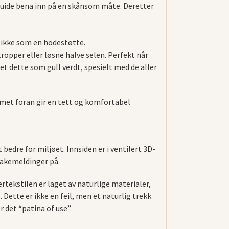
 guide bena inn på en skånsom måte. Deretter
, ikke som en hodestøtte.
stropper eller løsne halve selen. Perfekt når
et dette som gull verdt, spesielt med de aller
emet foran gir en tett og komfortabel
edre for miljøet. Innsiden er i ventilert 3D-
lbakemeldinger på.
rtekstilen er laget av naturlige materialer,
 Dette er ikke en feil, men et naturlig trekk
r det “patina of use”.