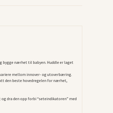
 og bygge nærhet til babyen. Huddle er laget
u variere mellom innover- og utoverbæring.
satt den beste hovedregelen for nærhet,
st og dra den opp forbi “seteindikatoren” med