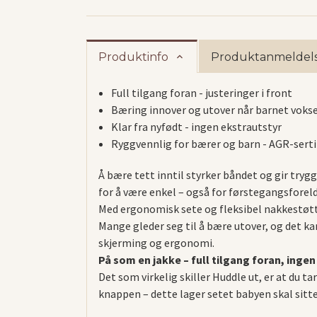
Produktinfo
Produktanmeldels
Full tilgang foran - justeringer i front
Bæring innover og utover når barnet voks
Klar fra nyfødt - ingen ekstrautstyr
Ryggvennlig for bærer og barn - AGR-serti
Å bære tett inntil styrker båndet og gir tryg
for å være enkel – også for førstegangsforel
Med ergonomisk sete og fleksibel nakkestøtte
Mange gleder seg til å bære utover, og det k
skjerming og ergonomi.
På som en jakke – full tilgang foran, ingen
Det som virkelig skiller Huddle ut, er at du 
knappen – dette lager setet babyen skal sitt