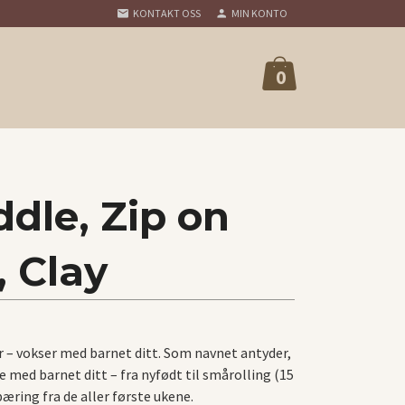
KONTAKT OSS
MIN KONTO
0
dle, Zip on
, Clay
 – vokser med barnet ditt. Som navnet antyder,
e med barnet ditt – fra nyfødt til smårolling (15
bæring fra de aller første ukene.