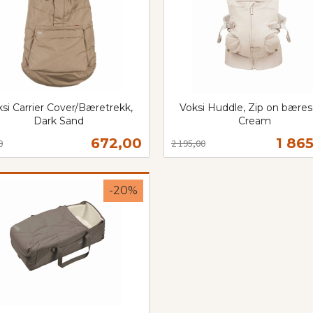
si Carrier Cover/Bæretrekk,
Voksi Huddle, Zip on bæres
Dark Sand
Cream
t
Rabatt
inkl.
Tilbud
Tilb
672,00
1 86
0
2 195,00
mva.
Kjøp
Les mer
-20%