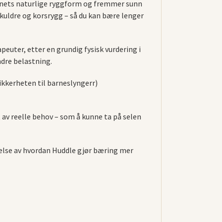
arnets naturlige ryggform og fremmer sunn
skuldre og korsrygg – så du kan bære lenger
euter, etter en grundig fysisk vurdering i
ndre belastning.
ikkerheten til barneslyngerr)
t av reelle behov – som å kunne ta på selen
nelse av hvordan Huddle gjør bæring mer