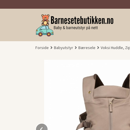
Gå
til
innholdet
Forside
Babyutstyr
Bæresele
Voksi Huddle, Zi
Prev