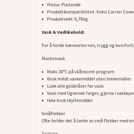
Ytelse: Pustende
Produktkompatibilitet: Voksi Carrier Cove
Produktvekt: 0,70kg
Vask & Vedlikehold:
For å holde bæreselen ren, trygg og komfortab
Maskinvask
Maks 30°C på skånsomt program
Bruk mildt vaskemiddel uten blekemidler
Lukk alle glidelåser før vask
Vask med lignende farger, gjerne i vaskepo
Ikke bruk skyllemiddel
Småflekker
Ofte holder det å tørke av små flekker med en 
Tørking