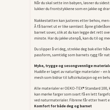
Når du skal sette inn babyen, løsner du side
lukker du frontstykkene som en jakke og drar
Nakkestøtten kan justeres etter behov, men d
Å få barnet ut er like sømløst: åpne glidelåse
barnet sover, slik at du kan legge det rett ov
minste. Har du jakke utenpå, kan du til og me
Du slipper å vri deg, strekke deg bak eller
passform, samtidig som barnets rygg får nat
Myke, trygge og sesongvennlige material
Huddle er laget av naturlige materialer – en 
mesh som bidrar til luftsirkulasjon og en be
Alle materialer er OEKO-TEX® Standard 100, kl
kan mørke farger som svart få en lett fargefor
ved naturmaterialer. Fibrene får etter hvert en
Komfort for både deg og barnet