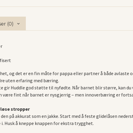
er (0)
er
fisert
ghet, og det er en fin måte for pappa eller partner å både avlaste
dre uten erfaring med bæring.
 gir Huddle god støtte til nyfødte. Når barnet blir større, kan d
an være fint når barnet er nysgjerrig – men innoverbæring er fort
 løse stropper
tar den på akkurat som en jakke. Start med å feste glidelåsen neder
e i. Husk å kneppe knappen for ekstra trygghet.