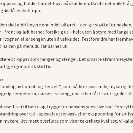
stroppene og holder barnet høyt på skulderen. Da blir det enkelt å
 glidelåsen helt opp.
en skal aldri høyere enn midt på øret – den gir støtte for nakken
n i front og løft barnet forsiktig ut – helt uten å styre med lange 
er i vognen eller sengen uten å vekke det. Testforeldre har fremhev
d ha den på mens du tar barnet ut.
 håndtere stropper som henger og slenger. Det smarte strammesyst
urlig, ergonomisk støtte.
er
blanding av bomull og Tencel™, som både er pustende, myke og litt b
hagelig temperatur, uansett sesong, noe vi har fått svært gode ti
asse 1-sertifiserte og trygge for babyens sensitive hud. Fordi ytte
andring over tid – spesielt etter vask eller eksponering for sollys.
 mykere, litt matt overflate som viser tekstilets kvalitet, vi kalle