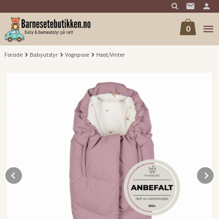
Gå
til
innholdet
0
Forside
Babyutstyr
Vognpose
Høst/Vinter
Prev
N