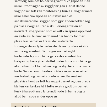
samtidig som det holder seg varmt i vognposen. Den
unike utformingen av ryggåpningen gjør at denne
vognposen lett kan monteres og brukes i vogner med
ulike seler. Voksiposen er utstyrt med et
antisklimateriale i ryggen som gjør at den holder seg
på plass i vognen uten å skli. Forlengerdelen er
inkludert i vognposen som enkelt kan åpnes opp med
en glidelås i bunnen når barnet har behov for mer
plass. Når barnet er lite vil den inkluderte
forlengerdelen fylle nederste delen og sikre ekstra
varme og komfort. Det følger med et mykt
hodeunderlag som både gir ekstra komfort for
babyen og beskytter stoffet under hode som både gir
ekstra komfort for babyen og beskytter stoffet under
hode. Snoren rundt hodeområde kan justeres etter
værforhold og barnets preferanser. En sentrert
glidelås i front gir lett tilgang på barnet og den brede
klaffen kan brukes til å tette ekstra godt om barnet.
Husk å ha godt med luft rundt hode til barnet og la
alltid barn sove under oppsyn.