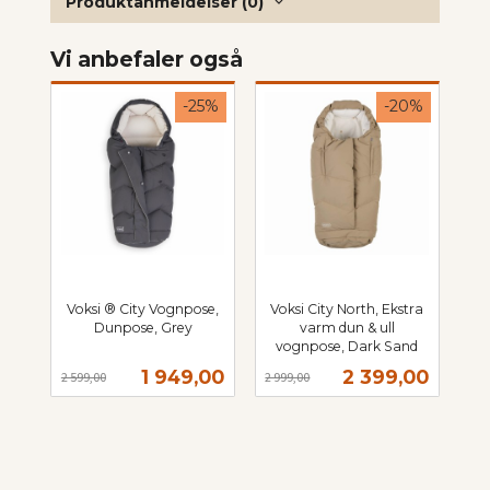
Produktanmeldelser (0)
Vi anbefaler også
-25%
-20%
Voksi ® City Vognpose,
Voksi City North, Ekstra
Dunpose, Grey
varm dun & ull
Rabatt
inkl.
vognpose, Dark Sand
Rabatt
inkl.
mva.
Tilbud
Tilbud
1 949,00
2 399,00
2 599,00
2 999,00
mva.