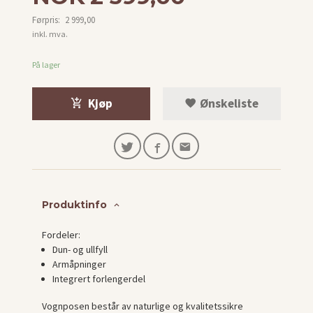
Førpris:
2 999,00
Rabatt
inkl. mva.
På lager
Kjøp
Ønskeliste
Produktinfo
Fordeler:
Dun- og ullfyll
Armåpninger
Integrert forlengerdel
Vognposen består av naturlige og kvalitetssikre