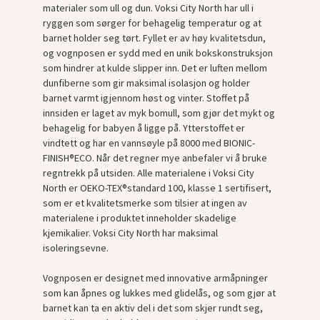
materialer som ull og dun. Voksi City North har ull i
ryggen som sørger for behagelig temperatur og at
barnet holder seg tørt. Fyllet er av høy kvalitetsdun,
og vognposen er sydd med en unik bokskonstruksjon
som hindrer at kulde slipper inn. Det er luften mellom
dunfiberne som gir maksimal isolasjon og holder
barnet varmt igjennom høst og vinter. Stoffet på
innsiden er laget av myk bomull, som gjør det mykt og
behagelig for babyen å ligge på. Ytterstoffet er
vindtett og har en vannsøyle på 8000 med BIONIC-
FINISH®ECO. Når det regner mye anbefaler vi å bruke
regntrekk på utsiden. Alle materialene i Voksi City
North er OEKO-TEX®standard 100, klasse 1 sertifisert,
som er et kvalitetsmerke som tilsier at ingen av
materialene i produktet inneholder skadelige
kjemikalier. Voksi City North har maksimal
isoleringsevne.
Vognposen er designet med innovative armåpninger
som kan åpnes og lukkes med glidelås, og som gjør at
barnet kan ta en aktiv del i det som skjer rundt seg,