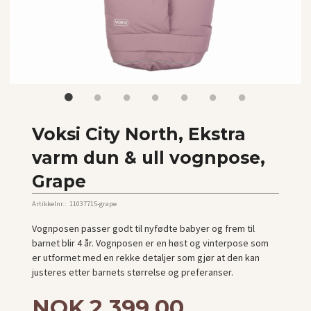
Voksi City North, Ekstra
varm dun & ull vognpose,
Grape
Artikkelnr.:
11037715-grape
Vognposen passer godt til nyfødte babyer og frem til
barnet blir 4 år. Vognposen er en høst og vinterpose som
er utformet med en rekke detaljer som gjør at den kan
justeres etter barnets størrelse og preferanser.
Tilbud
NOK
2 399,00