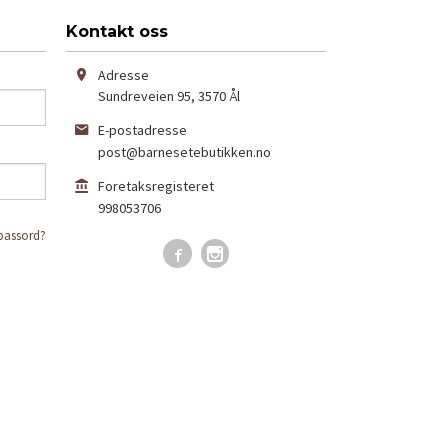
Kontakt oss
Adresse
Sundreveien 95
,
3570
Ål
E-postadresse
post@barnesetebutikken.no
Foretaksregisteret
998053706
passord?