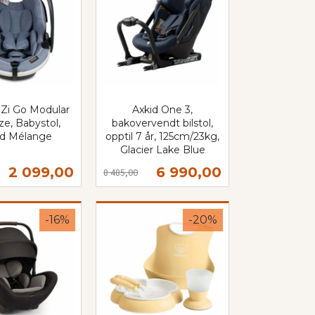
iZi Go Modular
Axkid One 3,
ize, Babystol,
bakovervendt bilstol,
ud Mélange
opptil 7 år, 125cm/23kg,
Glacier Lake Blue
Rabatt
inkl.
Tilbud
Tilbud
2 099,00
6 990,00
8 485,00
mva.
Kjøp
Kjøp
-16%
-20%