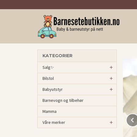
Gå
til
innholdet
KATEGORIER
Salg✨
Bilstol
Babyutstyr
Barnevogn og tilbehør
Mamma
Våre merker