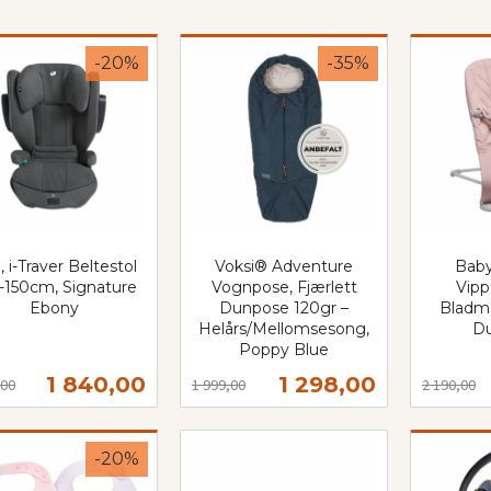
-20%
-35%
, i-Traver Beltestol
Voksi® Adventure
Baby
-150cm, Signature
Vognpose, Fjærlett
Vipp
Ebony
Dunpose 120gr –
Bladmø
t
Helårs/Mellomsesong,
Du
Poppy Blue
Rabatt
inkl.
Rabatt
inkl.
mva.
Tilbud
Tilbud
1 840,00
1 298,00
,00
1 999,00
2 190,00
mva.
Kjøp
Kjøp
-20%