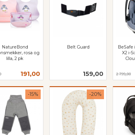
NatureBond
Belt Guard
BeSafe 
konsmekker, rosa og
inkl.
X2 i-S
lilla, 2 pk
Clo
mva.
t
Rabatt
inkl.
mva.
Tilbud
Pris
191,00
159,00
0
2 799,00
Kjøp
Kjøp
-15%
-20%