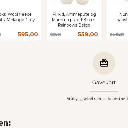
oksi Wool fleece
Fillikid, Ammepute og
Nuna
ts, Melange Grey
Mamma pute 190 cm,
babybi
t
Rainbows Beige
Rabatt
inkl.
Rabatt
inkl.
Tilbud
Tilbud
595,00
559,00
0
698,00
3 149,00
mva.
mva.
Les mer
Kjøp
Gavekort
Vi tilbyr gavekort som kan brukes i nett
en: