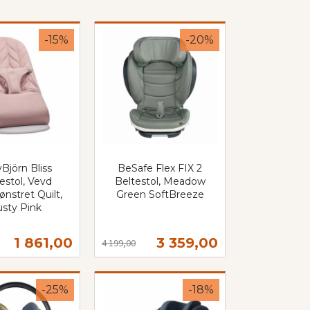
-15%
-20%
Björn Bliss
BeSafe Flex FIX 2
estol, Vevd
Beltestol, Meadow
nstret Quilt,
Green SoftBreeze
sty Pink
Rabatt
inkl.
mva.
Tilbud
Tilbud
1 861,00
3 359,00
4 199,00
Kjøp
Kjøp
-25%
-18%