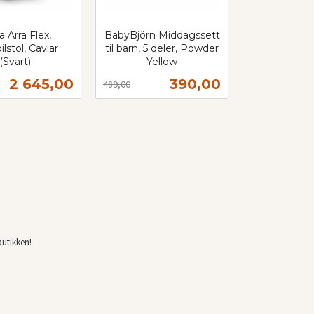
 Arra Flex,
BabyBjörn Middagssett
lstol, Caviar
til barn, 5 deler, Powder
(Svart)
Yellow
Rabatt
inkl.
Tilbud
Tilbud
2 645,00
390,00
489,00
mva.
Kjøp
Kjøp
butikken!