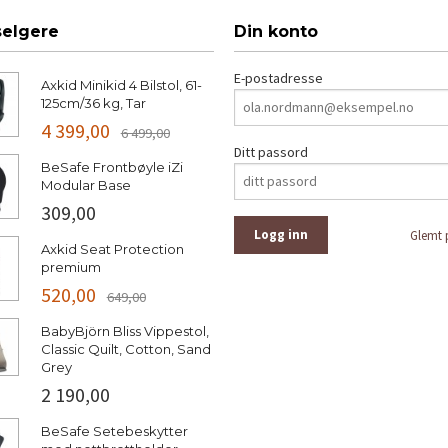
selgere
Din konto
E-postadresse
Axkid Minikid 4 Bilstol, 61-
125cm/36 kg, Tar
4 399,00
6 499,00
Ditt passord
BeSafe Frontbøyle iZi
Modular Base
309,00
Glemt 
Axkid Seat Protection
premium
520,00
649,00
BabyBjörn Bliss Vippestol,
Classic Quilt, Cotton, Sand
Grey
2 190,00
BeSafe Setebeskytter